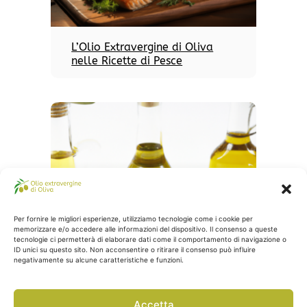
L’Olio Extravergine di Oliva
nelle Ricette di Pesce
Per fornire le migliori esperienze, utilizziamo tecnologie come i cookie per
Olio Extravergine Biologico:
memorizzare e/o accedere alle informazioni del dispositivo. Il consenso a queste
Perché Sceglierlo
tecnologie ci permetterà di elaborare dati come il comportamento di navigazione o
ID unici su questo sito. Non acconsentire o ritirare il consenso può influire
negativamente su alcune caratteristiche e funzioni.
2026 © Olio-extravergine-di-oliva.com
Accetta