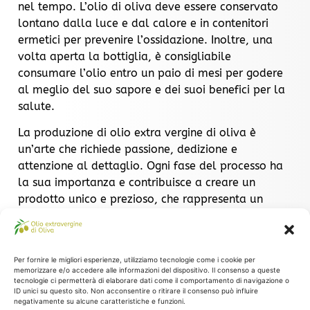
nel tempo. L’olio di oliva deve essere conservato
lontano dalla luce e dal calore e in contenitori
ermetici per prevenire l’ossidazione. Inoltre, una
volta aperta la bottiglia, è consigliabile
consumare l’olio entro un paio di mesi per godere
al meglio del suo sapore e dei suoi benefici per la
salute.
La produzione di olio extra vergine di oliva è
un’arte che richiede passione, dedizione e
attenzione al dettaglio. Ogni fase del processo ha
la sua importanza e contribuisce a creare un
prodotto unico e prezioso, che rappresenta un
patrimonio culturale e gastronomico da
valorizzare e proteggere. L’olio extra vergine di
oliva, con il suo sapore inconfondibile e i suoi
Per fornire le migliori esperienze, utilizziamo tecnologie come i cookie per
innumerevoli benefici per la salute, è davvero un
memorizzare e/o accedere alle informazioni del dispositivo. Il consenso a queste
tesoro da scoprire e da gustare.
tecnologie ci permetterà di elaborare dati come il comportamento di navigazione o
ID unici su questo sito. Non acconsentire o ritirare il consenso può influire
negativamente su alcune caratteristiche e funzioni.