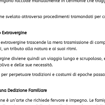
engono raccolte manualmente in cerimonie che trag
iene svelato attraverso procedimenti tramandati per cr
o Extravergine
io extravergine trascende la mera trasmissione di com
, un tributo alla natura e ai suoi ritmi.
ergine diviene quindi un viaggio lungo e scrupoloso,
liva e delle sue necessità.
 per perpetuare tradizioni e costumi di epoche passat
 una Dedizione Familiare
ine è un’arte che richiede fervore e impegno. Le famig