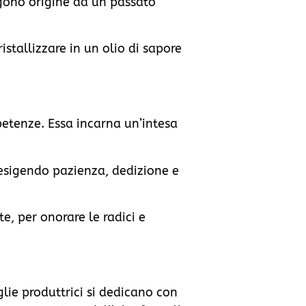
gono origine da un passato
istallizzare in un olio di sapore
petenze. Essa incarna un’intesa
 esigendo pazienza, dedizione e
e, per onorare le radici e
lie produttrici si dedicano con